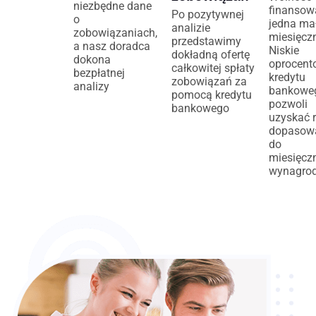
niezbędne dane
finansow
Po pozytywnej
o
jedna mał
analizie
zobowiązaniach,
miesięcz
przedstawimy
a nasz doradca
Niskie
dokładną ofertę
dokona
oprocent
całkowitej spłaty
bezpłatnej
kredytu
zobowiązań za
analizy
bankowe
pomocą kredytu
pozwoli
bankowego
uzyskać 
dopasow
do
miesięcz
wynagrod