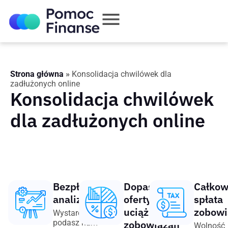
Strona główna
»
Konsolidacja chwilówek dla
zadłużonych online
Konsolidacja chwilówek
dla zadłużonych online
Bezpłatna
Dopasowanie
Całkow
analiza
oferty spłaty
spłata
uciążliwych
zobowi
Wystarczy, że
podasz nam
zobowiązań
Wolność