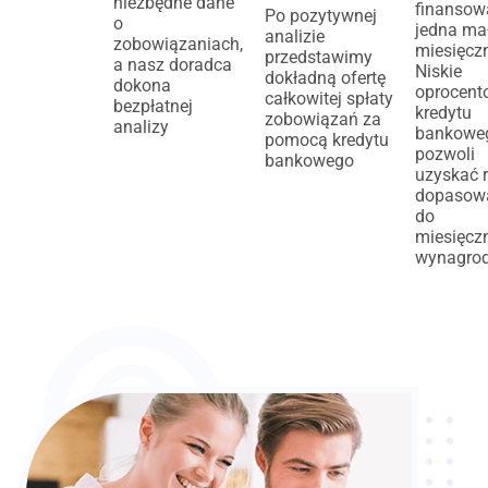
niezbędne dane
finansow
Po pozytywnej
o
jedna mał
analizie
zobowiązaniach,
miesięcz
przedstawimy
a nasz doradca
Niskie
dokładną ofertę
dokona
oprocent
całkowitej spłaty
bezpłatnej
kredytu
zobowiązań za
analizy
bankowe
pomocą kredytu
pozwoli
bankowego
uzyskać 
dopasow
do
miesięcz
wynagrod