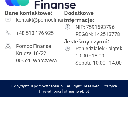
Dane kontaktowe:
Dodatkowe
informacje:
kontakt@pomocfinanse.pl
NIP: 7591593796
+48 510 176 925
REGON: 142513778
Jesteśmy czynni:
Pomoc Finanse
Poniedziałek - piątek
Krucza 16/22
10:00 - 18:00
00-526 Warszawa
Sobota 10:00 - 14:00
Copyright © pomocfinanse.pl | All Right Reserved |
Polityka
Prywatności
| streamweb.pl