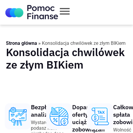
Strona główna
»
Konsolidacja chwilówek ze złym BIKiem
Konsolidacja chwilówek
ze złym BIKiem
Bezpłatna
Dopasowanie
Całkow
analiza
oferty spłaty
spłata
uciążliwych
zobowi
Wystarczy, że
podasz nam
zobowiązań
Wolność