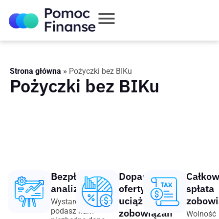
Strona główna
»
Pożyczki bez BIKu
Pożyczki bez BIKu
Bezpłatna
Dopasowanie
Całkow
analiza
oferty spłaty
spłata
uciążliwych
zobowi
Wystarczy, że
podasz nam
zobowiązań
Wolność