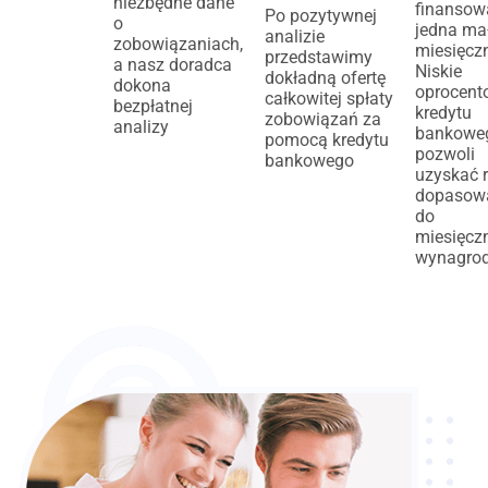
niezbędne dane
finansow
Po pozytywnej
o
jedna mał
analizie
zobowiązaniach,
miesięcz
przedstawimy
a nasz doradca
Niskie
dokładną ofertę
dokona
oprocent
całkowitej spłaty
bezpłatnej
kredytu
zobowiązań za
analizy
bankowe
pomocą kredytu
pozwoli
bankowego
uzyskać 
dopasow
do
miesięcz
wynagrod