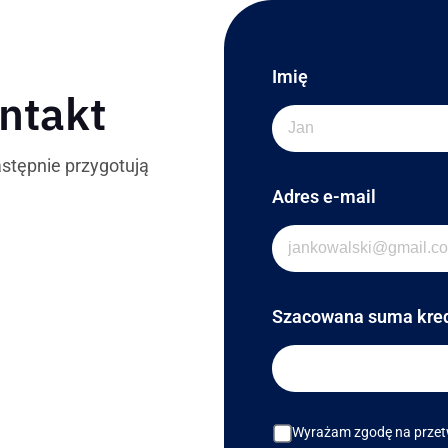
Imię
ntakt
stępnie przygotują
Adres e-mail
Szacowana suma kre
Wyrażam zgodę na przetw